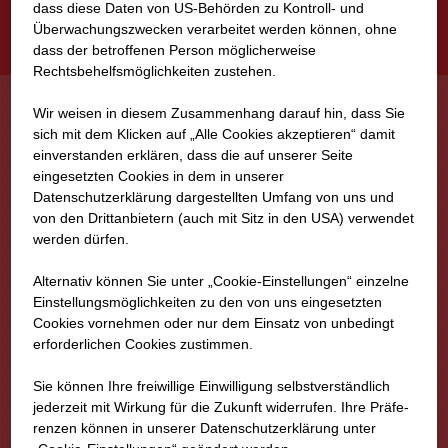
dass diese Daten von US-Behörden zu Kontroll- und
KANN NICHT TEILNEHMEN
Überwachungszwecken verarbeitet werden können, ohne
dass der betroffenen Person möglicherweise
Rechtsbehelfsmöglichkeiten zustehen.
Wir weisen in diesem Zusammenhang darauf hin, dass Sie
DETAILS
sich mit dem Klicken auf „Alle Cookies akzeptieren“ damit
ein­ver­standen erklären, dass die auf unserer Seite
eingesetzten Cookies in dem in unserer
Datenschutzerklärung dargestellten Umfang von uns und
STRABAG AG
von den Drittanbietern (auch mit Sitz in den USA) verwendet
werden dürfen.
ETH - Hönggerberg, Zürich, Schweiz
Alternativ können Sie unter „Cookie-Einstellungen“ einzelne
Einstellungsmöglichkeiten zu den von uns eingesetzten
Zürich
Cookies vornehmen oder nur dem Einsatz von unbedingt
erforderlichen Cookies zustimmen.
Schweiz
Sie können Ihre freiwillige Einwilligung selbstverständlich
jederzeit mit Wirkung für die Zukunft widerrufen. Ihre Prä­fe­
renzen können in unserer Datenschutzerklärung unter