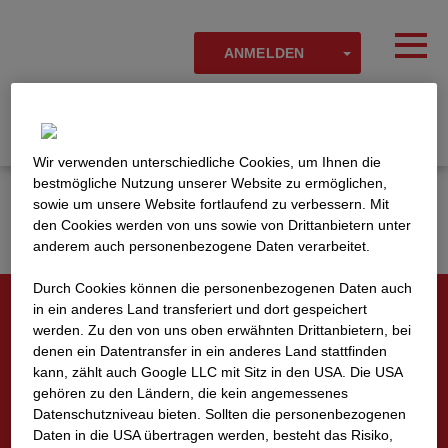
Skip to main content
Erkannte Zeitzone
Toggl
TOGGLE DR
ANMELDEN
OK
strabag-se
Wir verwenden unterschiedliche Cookies, um Ihnen die
best­mögliche Nutzung unserer Website zu ermöglichen,
sowie um unsere Website fortlaufend zu verbessern. Mit
den Cookies werden von uns sowie von Drittanbietern unter
anderem auch personenbezogene Daten verarbeitet.
Durch Cookies können die personenbezogenen Daten auch
in ein anderes Land transferiert und dort gespeichert
STRABAG @KTH Hönggerberg
werden. Zu den von uns oben erwähnten Drittanbietern, bei
denen ein Datentransfer in ein anderes Land stattfinden
kann, zählt auch Google LLC mit Sitz in den USA. Die USA
ANMELDEN
gehören zu den Ländern, die kein angemessenes
Datenschutzniveau bieten. Sollten die personenbezogenen
Daten in die USA übertragen werden, besteht das Risiko,